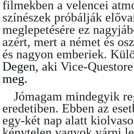
filmekben a velencei atm
színészek próbálják előva
meglepetésére ez nagyjábó
azért, mert a német és o
és nagyon emberiek. Kü
Degen, aki
Vice-Questore
meg.
Jómagam mindegyik re
eredetiben. Ebben az
eset
egy-két nap alatt kiolvas
kénytelen
vagyok várni le