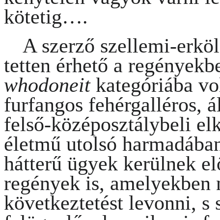
kötetig….
A szerző
szellemi-erköl
tetten érhető
a regényekbe
whodoneit
kategóriába vo
furfangos fehérgalléros, á
felső-középosztálybeli el
életmű utolsó harmadában
hátterű ügyek kerülnek el
regények is, amelyekben 
következtetést levonni, s 