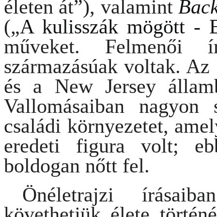
életen át”), valamint
Back
(„
A kulisszák mögött - Eg
műveket.
Felmenői í
származásúak voltak. Az 
és a New Jersey államb
Vallomásaiban nagyon 
családi környezetet, ame
eredeti figura volt; 
boldogan nőtt fel.
Önéletrajzi írásaib
követhetjük élete történ