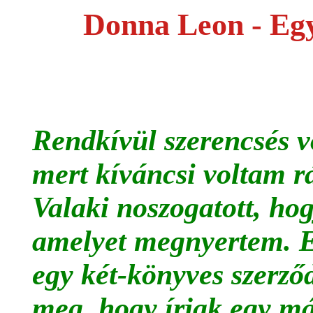
Donna Leon - Eg
Rendkívül szerencsés v
mert kíváncsi voltam rá
Valaki noszogatott, ho
amelyet megnyertem. Ez
egy két-könyves szerződ
meg, hogy írjak egy má