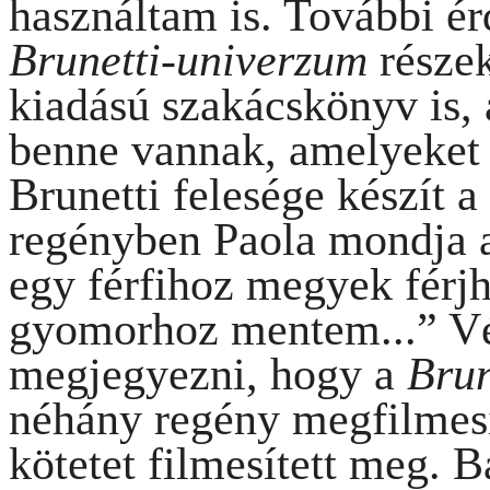
használtam is. További é
Brunetti-univerzum
része
kiadású szakácskönyv is,
benne vannak, amelyeket
Brunetti felesége készít a
regényben Paola mondja a
egy férfihoz megyek férjh
gyomorhoz mentem...” Vé
megjegyezni, hogy a
Brun
néhány regény megfilmes
kötetet filmesített meg. B