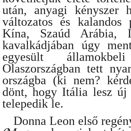
után, anyagi kényszer h
változatos és kalandos 
Kína, Szaúd Arábia, 
kavalkádjában úgy men
egyesült államokbe
Olaszországban tett nyar
országba (ki nem? kér
dönt, hogy Itália lesz ú
telepedik le.
Donna Leon első regén