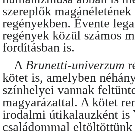
szereplők magánéletének s
regényekben. Évente lega
regények közül számos m
fordításban is.
A
Brunetti-univerzum
r
kötet is, amelyben néhán
színhelyei vannak feltünt
magyarázattal. A kötet re
irodalmi útikalauzként i
családommal eltöltöttünk 