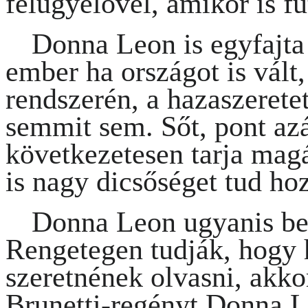
felügyelővel, amikor is fut
Donna Leon is egyfajta 
ember ha országot is vált,
rendszerén, a hazaszerete
semmit sem. Sőt, pont az
következetesen tarja magá
is nagy dicsőséget tud hoz
Donna Leon ugyanis beí
Rengetegen tudják, hogy 
szeretnének olvasni, akko
Brunetti-regényt Donna Le