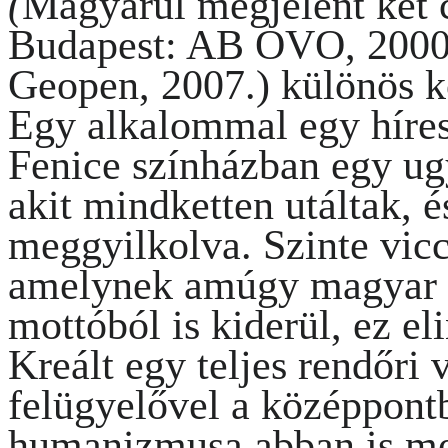
(
Magyarul megjelent két
Budapest: AB OVO, 2000
Geopen, 2007.)
különös k
Egy alkalommal egy híres
Fenice színházban egy ug
akit mindketten utáltak, é
meggyilkolva. Szinte viccb
amelynek amúgy magyar v
mottóból is kiderül, ez eli
Kreált egy teljes rendőri 
felügyelővel a középpon
humanizmusa abban is me